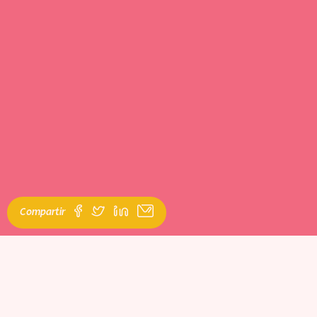
Compartir
Seguro que le has dado mil vueltas en tu cabeza antes de hablar
con tu familia y/o seres queridos acerca de tus deseos de
cirugías de feminización.