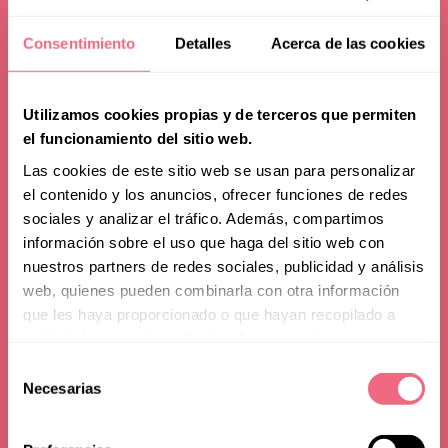
Consentimiento
Detalles
Acerca de las cookies
Utilizamos cookies propias y de terceros que permiten
el funcionamiento del sitio web.
Las cookies de este sitio web se usan para personalizar
el contenido y los anuncios, ofrecer funciones de redes
sociales y analizar el tráfico. Además, compartimos
Noticias
información sobre el uso que haga del sitio web con
nuestros partners de redes sociales, publicidad y análisis
¿Cómo hablar con mi
web, quienes pueden combinarla con otra información
que les haya proporcionado o que hayan recopilado a
familia acerca de la
partir del uso que haya hecho de sus servicios.
cirugía de
Selección
Necesarias
de
feminización?
consentimiento