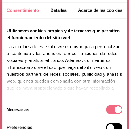
Consentimiento
Detalles
Acerca de las cookies
Utilizamos cookies propias y de terceros que permiten
el funcionamiento del sitio web.
Las cookies de este sitio web se usan para personalizar
el contenido y los anuncios, ofrecer funciones de redes
sociales y analizar el tráfico. Además, compartimos
información sobre el uso que haga del sitio web con
Consejos
nuestros partners de redes sociales, publicidad y análisis
web, quienes pueden combinarla con otra información
¿Cuál es el país más
que les haya proporcionado o que hayan recopilado a
económico para realizar
partir del uso que haya hecho de sus servicios.
Selección
toggle filters
una FFS?
Necesarias
de
consentimiento
Preferencias
28 julio 2025
tiempo de lectura - 16 min