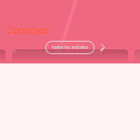
1 / 6
Consejos
todos los artículos
Consejos
¿Es necesario el cispassing?
Lo que muchas mujeres
trans desearían que más
personas entendieran
08 mayo 2025
tiempo de lectura - 10 min
Para muchas personas trans, la idea de "cispassing" o
“pasar” por una persona cisgénero puede parecer un hito,
una meta final o incluso una estrategia [...]