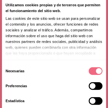
Utilizamos cookies propias y de terceros que permiten
el funcionamiento del sitio web.
Las cookies de este sitio web se usan para personalizar
el contenido y los anuncios, ofrecer funciones de redes
sociales y analizar el tráfico. Además, compartimos
Noticias
información sobre el uso que haga del sitio web con
nuestros partners de redes sociales, publicidad y análisis
Facialteam gana la
web, quienes pueden combinarla con otra información
que les haya proporcionado o que hayan recopilado a
candidatura para
partir del uso que haya hecho de sus servicios.
acoger EPATH 2027 en
Selección
Necesarias
de
Granada, España
consentimiento
Preferencias
25 septiembre 2025
tiempo de lectura - 4 min
Estadística