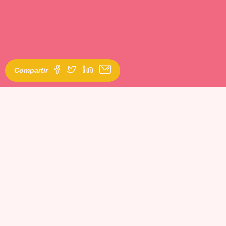
Compartir
Jedet Sánchez, artista española y activista del colectivo LGTBIQ+,
está viviendo un momento muy dulce de su vida tras haber
cumplido su decisión de someterse a una operación de
feminización facial, en Facialteam Marbella.