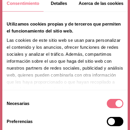
Consentimiento
Detalles
Acerca de las cookies
Utilizamos cookies propias y de terceros que permiten
el funcionamiento del sitio web.
Las cookies de este sitio web se usan para personalizar
el contenido y los anuncios, ofrecer funciones de redes
sociales y analizar el tráfico. Además, compartimos
información sobre el uso que haga del sitio web con
nuestros partners de redes sociales, publicidad y análisis
web, quienes pueden combinarla con otra información
que les haya proporcionado o que hayan recopilado a
partir del uso que haya hecho de sus servicios.
Selección
Patientes de 30+
Necesarias
de
consentimiento
Preferencias